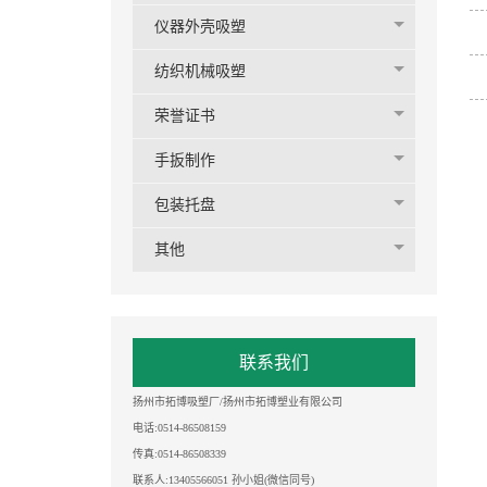
仪器外壳吸塑
纺织机械吸塑
荣誉证书
手扳制作
包装托盘
其他
联系我们
扬州市拓博吸塑厂/扬州市拓博塑业有限公司
电话:0514-86508159
传真:0514-86508339
联系人
:
13405566051 孙小姐(微信同号)