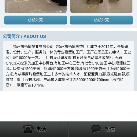
纺机外壳
纺机外壳
公司简介 / ABOUT US
扬州市拓博塑业有限公司（扬州市拓博吸塑厂）成立于
2011
年，是集研
发，设计，生产，服务为一体的专业吸塑加工厂，工厂在职员工
70
余人，工业
区厂房
10000
多平方。工厂有设计研发部
,
有五台全自动厚片吸塑机
.,
五轴
CNC3
米
x2
米的加工中心两台
.
有加工中心三台
.
有七台
CNC
加工中心
,
喷漆线
三
套。
吸塑部
1500
平米，
丝印部
1000
平方米
,
喷漆部
1
200
平方米
,
手板部
1000
平
方米
,
有从事厚片吸塑加工二十多年的技术人才，配套亚克力部
,
激光雕刻部
,
模
具加工部
,
工程技术部。产品最大成型尺寸为
5000*2000*700mm
（长
*
宽
*
高），厚度可达
10 mm
。
电话
短信