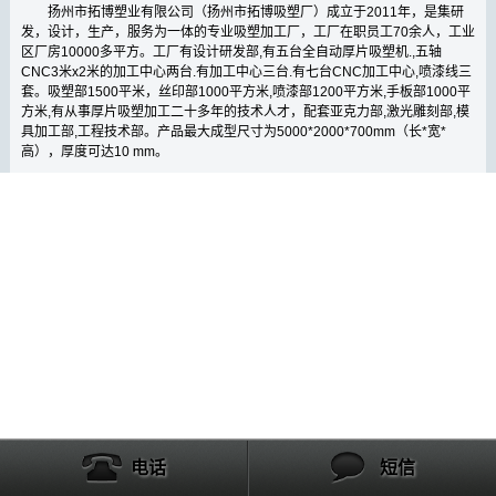
扬州市拓博塑业有限公司（扬州市拓博吸塑厂）成立于
2011
年，是集研
发，设计，生产，服务为一体的专业吸塑加工厂，工厂在职员工
70
余人，工业
区厂房
10000
多平方。工厂有设计研发部
,
有五台全自动厚片吸塑机
.,
五轴
CNC3
米
x2
米的加工中心两台
.
有加工中心三台
.
有七台
CNC
加工中心
,
喷漆线
三
套。
吸塑部
1500
平米，
丝印部
1000
平方米
,
喷漆部
1
200
平方米
,
手板部
1000
平
方米
,
有从事厚片吸塑加工二十多年的技术人才，配套亚克力部
,
激光雕刻部
,
模
具加工部
,
工程技术部。产品最大成型尺寸为
5000*2000*700mm
（长
*
宽
*
高），厚度可达
10 mm
。
电话
短信